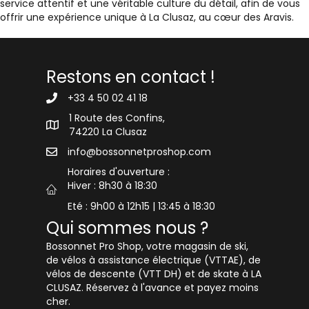
service attentif et une véritable culture du détail, afin de vous
offrir une expérience unique à La Clusaz, au cœur des Aravis.
Restons en contact !
+33 4 50 02 41 18
1 Route des Confins,
74220 La Clusaz
info@bossonnetproshop.com
Horaires d'ouverture :
Hiver : 8h30 à 18:30
Eté : 9h00 à 12h15 | 13:45 à 18:30
Qui sommes nous ?
Bossonnet Pro Shop, votre magasin de ski,
de vélos à assistance électrique (VTTAE), de
vélos de descente (VTT DH) et de skate à LA
CLUSAZ. Réservez à l'avance et payez moins
cher.