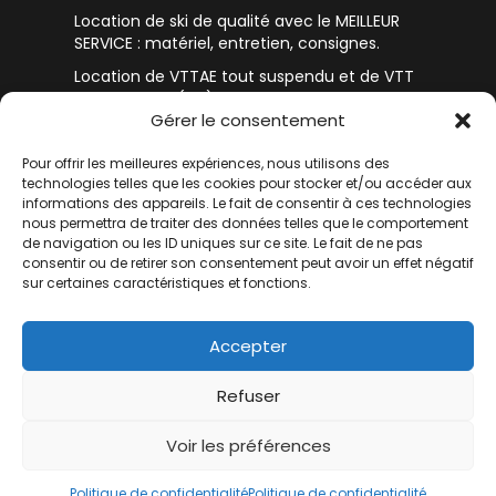
Location de ski de qualité avec le MEILLEUR
SERVICE : matériel, entretien, consignes.
Location de VTTAE tout suspendu et de VTT
de descente (DH) Mondraker.
Gérer le consentement
Bossonnet Pro Shop: le Skateshop de LA
CLUSAZ
Pour offrir les meilleures expériences, nous utilisons des
technologies telles que les cookies pour stocker et/ou accéder aux
Mentions légales
informations des appareils. Le fait de consentir à ces technologies
Conditions générales de vente
nous permettra de traiter des données telles que le comportement
de navigation ou les ID uniques sur ce site. Le fait de ne pas
Politique de confidentialité
consentir ou de retirer son consentement peut avoir un effet négatif
sur certaines caractéristiques et fonctions.
Accepter
Refuser
Louer mon matériel
Voir les préférences
Politique de confidentialité
Politique de confidentialité